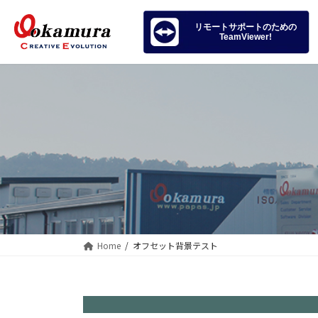
コ
ナ
ン
ビ
リモートサポートのための
TeamViewer!
テ
ゲ
ン
ー
ツ
シ
へ
ョ
ス
ン
キ
に
ッ
移
プ
動
Home
オフセット背景テスト