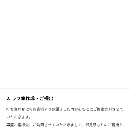
ークを制作いたします。
ご依頼いただいてからの制作の流れ
FLOW ―
1. ヒアリング・お打ち合わせ
弊社のWEB担当者、もしくは営業が打ち合わせを通して、印刷物のコ
ンセプト、イメージ等、お客様のご要望をお伺いさせていただき、
ベースとなるデザインを決定いたします。
2. ラフ案作成・ご提出
打ち合わせにてお客様よりお聞きした内容をもとにご提案資料させて
いただきます。
再度お客様先にご訪問させていただきまして、御見積もりのご提出と