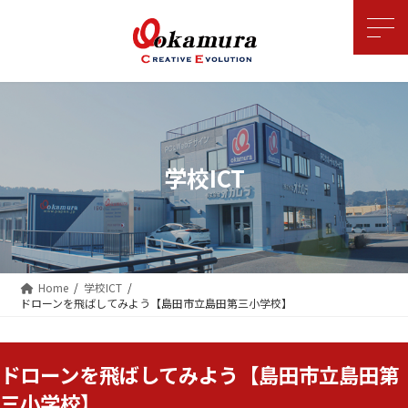
コ
ナ
ン
ビ
テ
ゲ
ン
ー
ツ
シ
へ
ョ
ス
ン
キ
に
ッ
移
学校ICT
プ
動
Home
学校ICT
ドローンを飛ばしてみよう【島田市立島田第三小学校】
ドローンを飛ばしてみよう【島田市立島田第
三小学校】