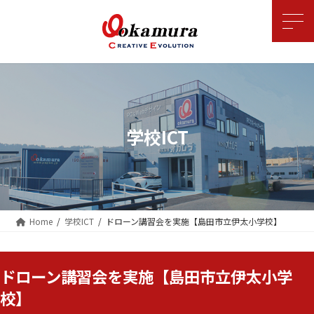
コ
ナ
ン
ビ
テ
ゲ
ン
ー
ツ
シ
へ
ョ
ス
ン
キ
に
ッ
移
学校ICT
プ
動
Home
学校ICT
ドローン講習会を実施【島田市立伊太小学校】
ドローン講習会を実施【島田市立伊太小学
校】