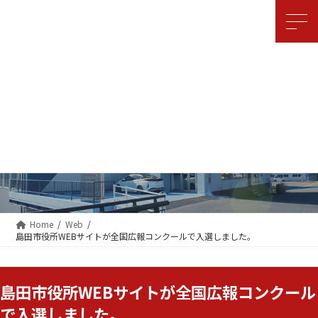
コ
ナ
ン
ビ
テ
ゲ
ン
ー
ツ
シ
へ
ョ
ス
ン
キ
に
ッ
移
Web
プ
動
Home
Web
島田市役所WEBサイトが全国広報コンクールで入選しました。
島田市役所WEBサイトが全国広報コンクール
で入選しました。