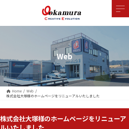
コ
ナ
ン
ビ
テ
ゲ
ン
ー
ツ
シ
へ
ョ
ス
ン
キ
に
ッ
移
Web
プ
動
Home
Web
株式会社大塚様のホームページをリニューアルいたしました
株式会社大塚様のホームページをリニューア
ルいたしました