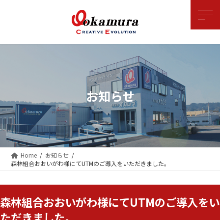
コ
ナ
ン
ビ
テ
ゲ
ン
ー
ツ
シ
へ
ョ
ス
ン
キ
に
ッ
移
お知らせ
プ
動
Home
お知らせ
森林組合おおいがわ様にてUTMのご導入をいただきました。
森林組合おおいがわ様にてUTMのご導入をい
ただきました。