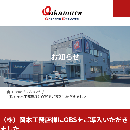
コ
ナ
ン
ビ
テ
ゲ
ン
ー
ツ
シ
へ
ョ
ス
ン
キ
に
ッ
移
お知らせ
プ
動
Home
お知らせ
（株）岡本工務店様にOBSをご導入いただきました
（株）岡本工務店様にOBSをご導入いただき
ました