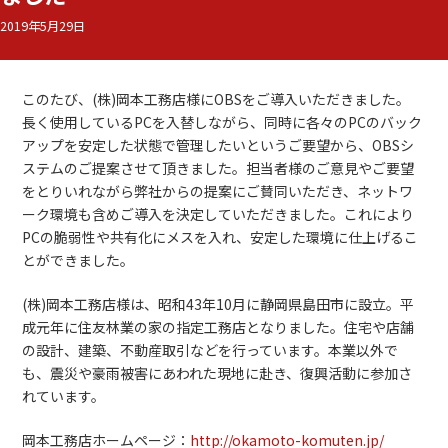
2019年5月29日
このたび、(株)岡本工務店様にOBSをご導入いただきました。
長く使用しているPCを入替しながら、同時に各々のPCのバック
アップを安定した状態で管理したいというご要望から、OBSシ
ステムのご提案させて頂きました。担当者様のご意見やご要望
をとりいれながら弊社からの提案にご賛同いただき、ネットワ
ーク環境も含めご導入を決定していただきました。これにより
PCの脆弱性や共有化にメスを入れ、安定した環境に仕上げるこ
とができました。
(株)岡本工務店様は、昭和43年10月に静岡県島田市に設立。平
成元年に住友林業の家の指定工務店となりました。住宅や店舗
の設計、建築、不動産取引などを行っています。本業以外で
も、震災や豪雨被害にあわれた現地に赴き、復興活動に参加さ
れています。
岡本工務店ホームページ：
http://okamoto-komuten.jp/