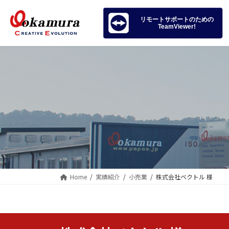
コ
ナ
ン
ビ
リモートサポートのための
TeamViewer!
テ
ゲ
ン
ー
ツ
シ
へ
ョ
ス
ン
キ
に
ッ
移
プ
動
Home
実績紹介
小売業
株式会社ベクトル 様