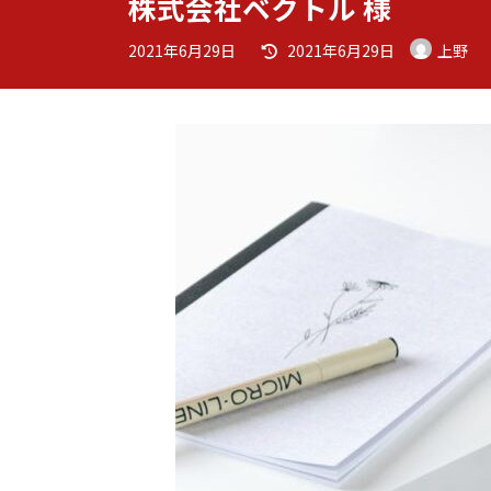
株式会社ベクトル 様
最
2021年6月29日
2021年6月29日
上野
終
更
新
日
時
: