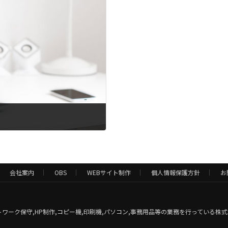
会社案内
OBS
WEBサイト制作
個人情報保護方針
お
ワーク保守,HP制作,コピー機,印刷機,パソコン,事務用品等の業務を行っている株