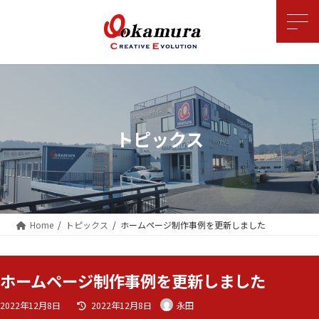
コ
ナ
ン
ビ
テ
ゲ
ン
ー
ツ
シ
へ
ョ
ス
ン
キ
に
ッ
移
トピックス
プ
動
Home
トピックス
ホームページ制作事例を更新しました
ホームページ制作事例を更新しました
最
2022年12月8日
2022年12月8日
永田
終